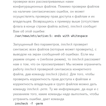
проверки всех рассматриваемых нами
конфигурационных файлов. Помимо проверки файлов
на наличие синтаксических ошибок, он может
осуществлять проверку прав доступа к файлам и их
владельцев. Возвращаясь к примеру выше (отсутствие
флага в конце строки файла active),
сообщит
inncheck
Вам об этой ошибке:
 /var/news/etc/active:5: ends with whitespace
Запущенный без параметров,
проверит
inncheck
синтаксис всех файлов (которые может проверить), с
выводом на экран сообщений об ошибках. Если мы
укажем опцию -v (verbose режим), то
расскажет
inncheck
нам о том, что он просматривает. Мы можем ограничить
работу
проверкой синтаксиса конкретного
inncheck
файла, дав команду
. Для того, чтобы
inncheck {файл}
проверить корректность прав доступа к файлам и
корректность владельцев и групп файлов можно дать
команду
. Ту же информацию, да еще и с
inncheck -perm
указанием того, какие команды надо выполнить, чтобы
устранить ошибки, дает команда
 inncheck -f -perm