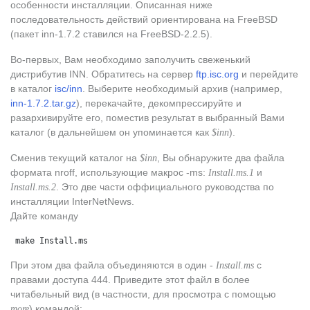
особенности инсталляции. Описанная ниже
последовательность действий ориентирована на FreeBSD
(пакет inn-1.7.2 ставился на FreeBSD-2.2.5).
Во-первых, Вам необходимо заполучить свеженький
дистрибутив INN. Обратитесь на сервер
ftp.isc.org
и перейдите
в каталог
isc/inn
. Выберите необходимый архив (например,
inn-1.7.2.tar.gz
), перекачайте, декомпрессируйте и
разархивируйте его, поместив результат в выбранный Вами
каталог (в дальнейшем он упоминается как
).
$inn
Сменив текущий каталог на
, Вы обнаружите два файла
$inn
формата nroff, использующие макрос -ms:
и
Install.ms.1
. Это две части оффициального руководства по
Install.ms.2
инсталляции InterNetNews.
Дайте команду
 make Install.ms
При этом два файла объединяются в один -
с
Install.ms
правами доступа 444. Приведите этот файл в более
читабельный вид (в частности, для просмотра с помощью
) командой:
more