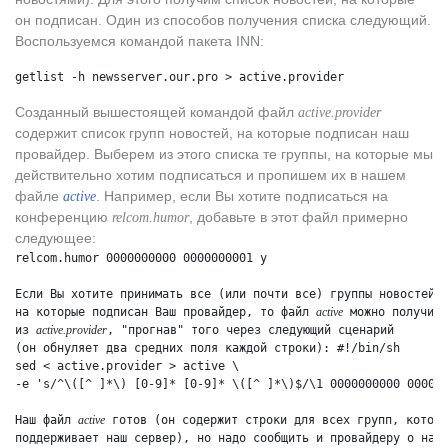
он подписан. Один из способов получения списка следующий.
Воспользуемся командой пакета INN:
getlist -h newsserver.our.pro > active.provider
Созданный вышестоящей командой файл
active.provider
содержит список групп новостей, на которые подписан наш
провайдер. Выберем из этого списка те группы, на которые мы
действительно хотим подписаться и пропишем их в нашем
файле
. Например, если Вы хотите подписаться на
active
конференцию
, добавьте в этот файл примерно
relcom.humor
следующее:
relcom.humor 0000000000 0000000001 y
Если Вы хотите принимать все (или почти все) группы новостей,
на которые подписан Ваш провайдер, то файл 
active
 можно получить
из 
active.provider
, "прогнав" того через следующий сценарий
(он обнуляет два средних поля каждой строки): #!/bin/sh
sed < active.provider > active \
-e 's/^\([^ ]*\) [0-9]* [0-9]* \([^ ]*\)$/\1 0000000000 00000
Наш файл 
active
 готов (он содержит строки для всех групп, которы
поддерживает наш сервер), но надо сообщить и провайдеру о наш