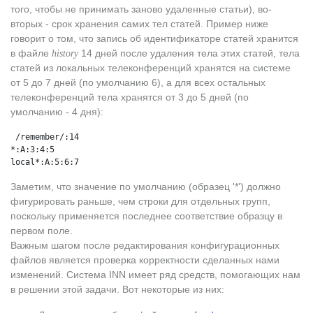
того, чтобы не принимать заново удаленные статьи), во-
вторых - срок хранения самих тел статей. Пример ниже
говорит о том, что запись об идентификаторе статей хранится
в файле
14 дней после удаления тела этих статей, тела
history
статей из локальных телеконференций хранятся на системе
от 5 до 7 дней (по умолчанию 6), а для всех остальных
телеконференций тела хранятся от 3 до 5 дней (по
умолчанию - 4 дня):
 /remember/:14
*:A:3:4:5
local*:A:5:6:7
Заметим, что значение по умолчанию (образец '*') должно
фигурировать раньше, чем строки для отдельных групп,
поскольку применяется последнее соответствие образцу в
первом поле.
Важным шагом после редактирования конфигурационных
файлов является проверка корректности сделанных нами
изменений. Система INN имеет ряд средств, помогающих нам
в решении этой задачи. Вот некоторые из них: