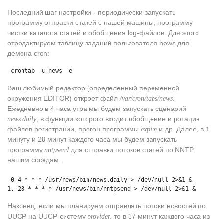
Последний шаг настройки - периодически запускать
программу отправки статей с нашей машины, программу
чистки каталога статей и обобщения log-файлов. Для этого
отредактируем таблицу заданий пользователя news для
демона cron:
 crontab -u news -e
Ваш любимый редактор (определенный переменной
окружения EDITOR) откроет файл
.
/var/cron/tabs/news
Ежедневно в 4 часа утра мы будем запускать сценарий
, в функции которого входит обобщение и ротация
news.daily
файлов регистрации, прогон программы
и др. Далее, в 1
expire
минуту и 28 минут каждого часа мы будем запускать
программу
для отправки потоков статей по NNTP
nntpsend
нашим соседям.
 0 4 * * * /usr/news/bin/news.daily > /dev/null 2>&1 &
1, 28 * * * * /usr/news/bin/nntpsend > /dev/null 2>&1 &
Наконец, если мы планируем отправлять потоки новостей по
UUCP на UUCP-систему
, то в 37 минут каждого часа из
provider