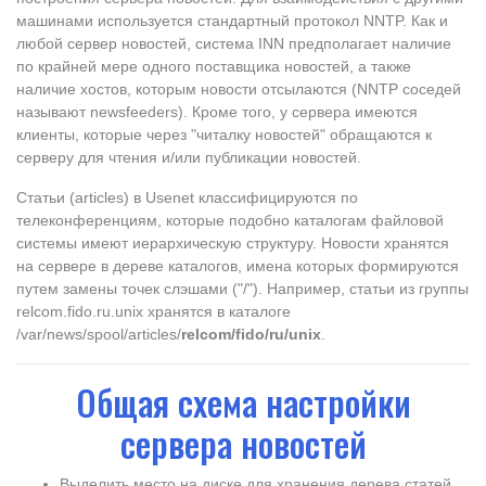
машинами используется стандартный протокол NNTP. Как и
любой сервер новостей, система INN предполагает наличие
по крайней мере одного поставщика новостей, а также
наличие хостов, которым новости отсылаются (NNTP соседей
называют newsfeeders). Кроме того, у сервера имеются
клиенты, которые через "читалку новостей" обращаются к
серверу для чтения и/или публикации новостей.
Статьи (articles) в Usenet классифицируются по
телеконференциям, которые подобно каталогам файловой
системы имеют иерархическую структуру. Новости хранятся
на сервере в дереве каталогов, имена которых формируются
путем замены точек слэшами ("/"). Например, статьи из группы
relcom.fido.ru.unix хранятся в каталоге
/var/news/spool/articles/
relcom/fido/ru/unix
.
Общая схема настройки
сервера новостей
Выделить место на диске для хранения дерева статей