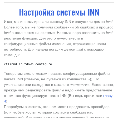
Настройка системы INN
Итак, мы инсталлировали систему INN и запустили демон
.
innd
Более того, мы не получили сообщений об ошибках и процесс
выполняется на системе. Настала пора возложить на
innd
innd
реальные функции. Для этого нужно внести в
конфигурационные файлы изменения, отражающие наши
потребности. Для начала погасим демон
с помощью
innd
команды:
ctlinnd shutdown configure
Теперь мы смело можем править конфигурационные файлы
пакета INN (главное, не пугаться их количества :-)). По
умолчанию они находятся в каталоге
. Естественно,
/var/news/etc
прежде чем редактировать файлы надо иметь представление
о том, как функционирует пакет INN (Вы ведь прочитали
главу
4
).
Попробуем выяснить, что нам может предложить провайдер
(или любые хосты, которые согласны снабжать нас
новостями). Для этого получим список новостей, на которые