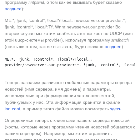
программу
, о том как ее вызывать будет сказано
nntpsend
позднее
):
ME:*, !junk, !control*, !local*/!local:: newsserver.our.provider:*,
!junk, !control*, !local*:Tf, Wnm:newsserver.our.provider Во
втором случае мы хотим снабжать этот же хост по UUCP (имя
этой uucp-системы provider), используя программу
sendbatch
(опять же о том, как ее вызывать, будет сказано
позднее
):
ME:*, !junk, !control*, !local*/!local::
provider/newsserver.our.provider:*, !junk, !control*, !local*
Теперь назначим различные глобальные параметры сервера
новостей (имя сервера, имя домена) и параметры,
используемые при формировании заголовков статей,
публикуемых у нас. Эта информация хранится в файле
inn.conf
, а пример этого файла можно посмотреть
здесь
.
Определимся теперь с клиентами нашего сервера новостей
(хосты, которые через программу чтения новостей общаются с
нашим сервером). Например, мы хотим ограничить