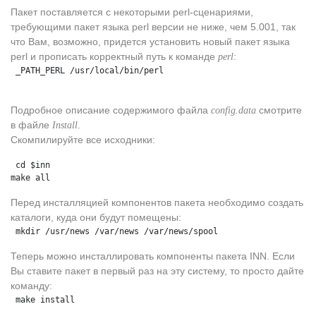
Пакет поставляется с некоторыми perl-сценариями,
требующими пакет языка perl версии не ниже, чем 5.001, так
что Вам, возможно, придется установить новый пакет языка
perl и прописать корректный путь к команде
:
perl
 _PATH_PERL /usr/local/bin/perl
Подробное описание содержимого файла
смотрите
config.data
в файле
.
Install
Скомпилируйте все исходники:
 cd $inn
make all
Перед инсталляцией компонентов пакета необходимо создать
каталоги, куда они будут помещены:
 mkdir /usr/news /var/news /var/news/spool
Теперь можно инсталлировать компоненты пакета INN. Если
Вы ставите пакет в первый раз на эту систему, то просто дайте
команду:
 make install