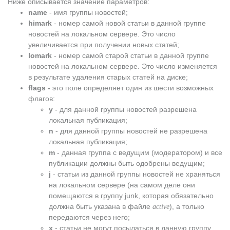
Ниже описывается значение параметров:
name
- имя группы новостей;
himark
- номер самой новой статьи в данной группе
новостей на локальном сервере. Это число
увеличивается при получении новых статей;
lomark
- номер самой старой статьи в данной группе
новостей на локальном сервере. Это число изменяется
в результате удаления старых статей на диске;
flags -
это поле определяет один из шести возможных
флагов:
y
- для данной группы новостей разрешена
локальная публикация;
n
- для данной группы новостей не разрешена
локальная публикация;
m
- данная группа с ведущим (модератором) и все
публикации должны быть одобрены ведущим;
j
- статьи из данной группы новостей не храняться
на локальном сервере (на самом деле они
помещаются в группу junk, которая обязательно
должна быть указана в файле
), а только
active
передаются через него;
x
- статьи не могут посылаться в данную группу