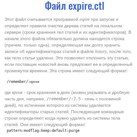
Файл expire.ctl
Этот файл считывается программой
при запуске и
expire
определяет правила очистки дерева статей на локальном
сервере (сроки хранения тел статей и их идентификаторов). В
начале этого файла обязательно должна находится строка
(причем, только одна), определяющая как долго хранить
записи об идентификаторах статей в файле
, после того,
history
как тело статьи удалено. Это позволяет отклонить эту статью,
если поставщик новостей вновь предложит ее в определенный
промежуток времени. Эта строка имеет следующий формат:
 /remember/:
время
где
- срок хранения в днях (можно указывать и дробную
время
часть дня, наприме,
/remember/:7.5
- семь с половиной
дней), по истечении которого из системы удаляются
идентификаторы старых статей. Последующие командные
строки определяют когда нужно удалять из системы тела
статей. Они имеют следующий формат:
 pattern:modflag:keep:default:purge