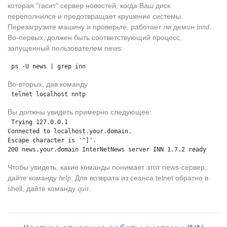
которая "гасит" сервер новостей, когда Ваш диск
переполнился и предотвращает крушение системы.
Перезагрузите машину и проверьте, работает ли демон
.
innd
Во-первых, должен быть соответствующий процесс,
запущенный пользователем news:
 ps -U news | grep inn
Во-вторых, дав команду
 telnet localhost nntp
Вы должны увидеть примерно следующее:
 Trying 127.0.0.1
Connected to localhost.your.domain.
Escape character is '^]'.
200 news.your.domain InterNetNews server INN 1.7.2 ready
Чтобы увидеть, какие команды понимает этот news-сервер,
дайте команду
. Для возврата из сеанса telnet обратно в
help
shell, дайте команду
.
quit