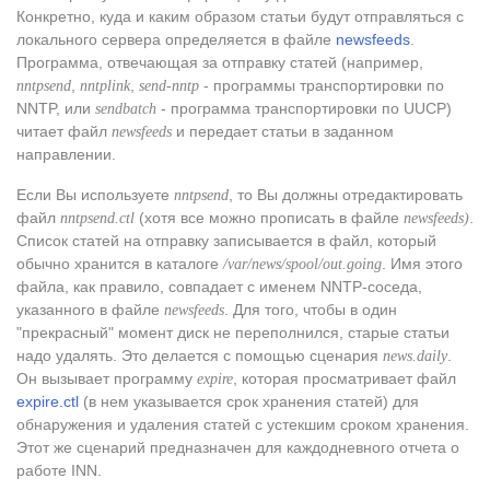
Конкретно, куда и каким образом статьи будут отправляться с
локального сервера определяется в файле
newsfeeds
.
Программа, отвечающая за отправку статей (например,
,
,
- программы транспортировки по
nntpsend
nntplink
send-nntp
NNTP, или
- программа транспортировки по UUCP)
sendbatch
читает файл
и передает статьи в заданном
newsfeeds
направлении.
Если Вы используете
, то Вы должны отредактировать
nntpsend
файл
(хотя все можно прописать в файле
.
nntpsend.ctl
newsfeeds)
Список статей на отправку записывается в файл, который
обычно хранится в каталоге
. Имя этого
/var/news/spool/out.going
файла, как правило, совпадает с именем NNTP-соседа,
указанного в файле
. Для того, чтобы в один
newsfeeds
"прекрасный" момент диск не переполнился, старые статьи
надо удалять. Это делается с помощью сценария
.
news.daily
Он вызывает программу
, которая просматривает файл
expire
expire.ctl
(в нем указывается срок хранения статей) для
обнаружения и удаления статей с устекшим сроком хранения.
Этот же сценарий предназначен для каждодневного отчета о
работе INN.