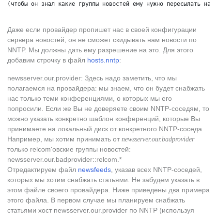
(чтобы он знал какие группы новостей ему нужно пересылать на 
Даже если провайдер пропишет нас в своей конфигурации
сервера новостей, он не сможет скидывать нам новости по
NNTP. Мы должны дать ему разрешение на это. Для этого
добавим строчку в файл
hosts.nntp
:
newsserver.our.provider: Здесь надо заметить, что мы
полагаемся на провайдера: мы знаем, что он будет снабжать
нас только теми конференциями, о которых мы его
попросили. Если же Вы не доверяете своим NNTP-соседям, то
можно указать конкретно шаблон конференций, которые Вы
принимаете на локальный диск от конкретного NNTP-соседа.
Например, мы хотим принимать от
newsserver.our.badprovider
только relcom'овские группы новостей:
newsserver.our.badprovider::relcom.*
Отредактируем файл
newsfeeds
, указав всех NNTP-соседей,
которых мы хотим снабжать статьями. Не забудем указать в
этом файле своего провайдера. Ниже приведены два примера
этого файла. В первом случае мы планируем снабжать
статьями хост newsserver.our.provider по NNTP (используя