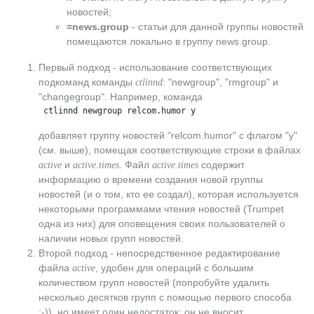
новостей;
=news.group
- статьи для данной группы новостей
помещаются локально в группу news.group.
Первый подход - использование соответствующих
подкоманд команды
: "newgroup", "rmgroup" и
ctlinnd
"changegroup". Например, команда
 ctlinnd newgroup relcom.humor y
добавляет группу новостей "relcom.humor" с флагом "y"
(см. выше), помещая соответствующие строки в файлах
и
. Файл
содержит
active
active.times
active.times
информацию о времени создания новой группы
новостей (и о том, кто ее создал), которая используется
некоторыми программами чтения новостей (Trumpet
одна из них) для оповещения своих пользователей о
наличии новых групп новостей.
Второй подход - непосредственное редактирование
файла
, удобен для операций с большим
active
количеством групп новостей (попробуйте удалить
несколько десятков групп с помощью первого способа
:-)), но имеет один недостаток: он не вносит