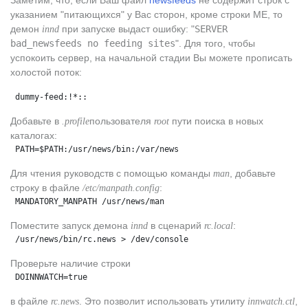
Заметим, что, если Ваш файл
newsfeeds
не содержит строк с
указанием "питающихся" у Вас сторон, кроме строки ME, то
демон
при запуске выдаст ошибку: "
SERVER
innd
bad_newsfeeds no feeding sites
". Для того, чтобы
успокоить сервер, на начальной стадии Вы можете прописать
холостой поток:
 dummy-feed:!*::
Добавьте в
пользователя
пути поиска в новых
.profile
root
каталогах:
 PATH=$PATH:/usr/news/bin:/var/news
Для чтения руководств с помощью команды
, добавьте
man
строку в файле
:
/etc/manpath.config
 MANDATORY_MANPATH /usr/news/man
Поместите запуск демона
в сценарий
:
innd
rc.local
 /usr/news/bin/rc.news > /dev/console
Проверьте наличие строки
 DOINNWATCH=true
в файле
. Это позволит использовать утилиту
,
rc.news
innwatch.ctl