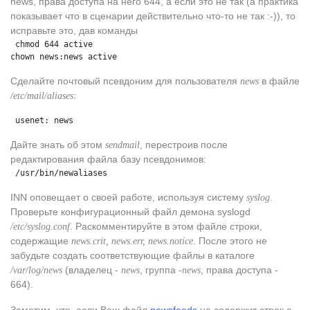
news, права доступа на него 644, а если это не так (а практика
показывает что в сценарии действительно что-то не так :-)), то
исправьте это, дав команды
 chmod 644 active
chown news:news active
Сделайте почтовый псевдоним для пользователя
в файле
news
:
/etc/mail/aliases
 usenet: news
Дайте знать об этом
, перестроив после
sendmail
редактирования файла базу псевдонимов:
 /usr/bin/newaliases
INN оповещает о своей работе, используя систему
.
syslog
Проверьте конфигурационный файл демона syslogd
. Раскомментируйте в этом файле строки,
/etc/syslog.conf
содержащие
. После этого не
news.crit, news.err, news.notice
забудьте создать соответствующие файлы в каталоге
(владелец -
, группа -
, права доступа -
/var/log/news
news
news
664).