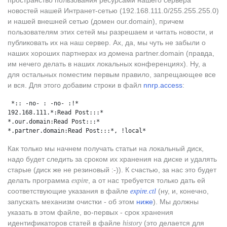
пространство пользования ресурсами нашего сервера
новостей нашей Интранет-сетью (192.168.111.0/255.255.255.0)
и нашей внешней сетью (домен our.domain), причем
пользователям этих сетей мы разрешаем и читать новости, и
публиковать их на наш сервер. Ах, да, мы чуть не забыли о
наших хороших партнерах из домена partner.domain (правда,
им нечего делать в наших локальных конференциях). Ну, а
для остальных поместим первым правило, запрещающее все
и вся. Для этого добавим строки в файл
nnrp.access
:
 *:: -no- : -no- :!*
192.168.111.*:Read Post:::*
*.our.domain:Read Post:::*
*.partner.domain:Read Post:::*, !local*
Как только мы начнем получать статьи на локальный диск,
надо будет следить за сроком их хранения на диске и удалять
старые (диск же не резиновый :-)). К счастью, за нас это будет
делать программа
, а от нас требуется только дать ей
expire
соответствующие указания в файле
(ну, и, конечно,
expire.ctl
запускать механизм очистки - об этом
ниже
). Мы должны
указать в этом файле, во-первых - срок хранения
идентификаторов статей в файле
(это делается для
history