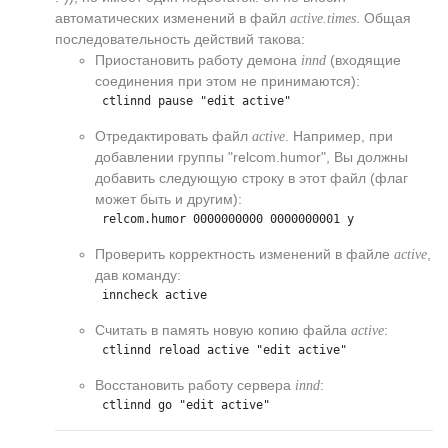
автоматических изменений в файл
. Общая
active.times
последовательность действий такова:
Приостановить работу демона
(входящие
innd
соединения при этом не принимаются):
 ctlinnd pause "edit active"
Отредактировать файл
. Например, при
active
добавлении группы "relcom.humor", Вы должны
добавить следующую строку в этот файл (флаг
может быть и другим):
 relcom.humor 0000000000 0000000001 y
Проверить корректность изменений в файле
,
active
дав команду:
 inncheck active
Считать в память новую копию файла
:
active
 ctlinnd reload active "edit active"
Восстановить работу сервера
:
innd
 ctlinnd go "edit active"