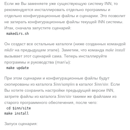
Если же Вы заменяете уже существующую систему INN, то
рекомендуется инсталлировать отдельно программы и
отдельно конфигурационные файлы и сценарии. Это позволит
не затирать конфигурационные файлы текущей INN системы.
Итак, сначала запустите сценарий:
 makedirs.sh
Он создаст все остальные каталоги (ниже созданных командой
на предыдущем этапе). Заметим, что команда
mkdir
make install
вызывает этот сценарий сама. Теперь инсталлируйте
программы и руководства (man'ы):
 make update
При этом сценарии и конфигурационные файлы будут
скопированы из каталога
в каталог
. Если
$inn/samples
$inn/site
Вы хотите сохранить настройки предыдущей версии INN,
затрите файлы из каталога
такими же файлами из
$inn/site
старого программного обеспечения, после чего:
 cd $inn/site
make install
Запуск сценария: