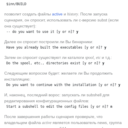
 $inn/BUILD
позволит создать файлы
active
и
. После запуска
history
сценария, он спросит, использовать ли с-версию subst (если
она существует):
 -- do you want to use it [y or n]? 
y
Далее он спросит построили ли Вы бинарники:
 Have you already built the executables [y or n]? 
y
Затем он спросит существуют ли каталоги
и т.д.:
spool, etc
 Do the spool, etc., directories exist [y or n]? 
y
Следующим вопросом будет: желаете ли Вы продолжить
инсталляцию:
 Do you want to continue with the installation [y or n]? 
y
И, наконец, последний ворос: запускать ли subshell для
редактирования конфигурационных файлов:
 Start a subshell to edit the config files [y or n]? 
n
После завершения работы сценария проверьте, что
владельцем файла
является пользователь news, группа
active