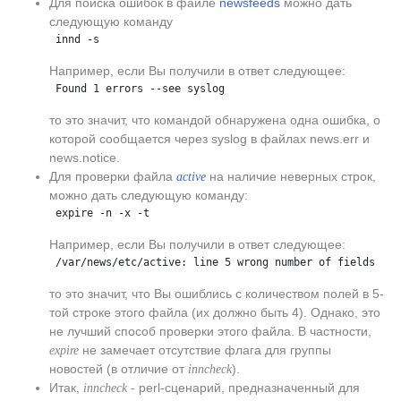
Для поиска ошибок в файле
newsfeeds
можно дать
следующую команду
 innd -s
Например, если Вы получили в ответ следующее:
 Found 1 errors --see syslog
то это значит, что командой обнаружена одна ошибка, о
которой сообщается через syslog в файлах news.err и
news.notice.
Для проверки файла
на наличие неверных строк,
active
можно дать следующую команду:
 expire -n -x -t
Например, если Вы получили в ответ следующее:
 /var/news/etc/active: line 5 wrong number of fields
то это значит, что Вы ошиблись с количеством полей в 5-
той строке этого файла (их должно быть 4). Однако, это
не лучший способ проверки этого файла. В частности,
не замечает отсутствие флага для группы
expire
новостей (в отличие от
).
inncheck
Итак,
- perl-сценарий, предназначенный для
inncheck