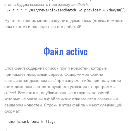
cron'a будем вызывать программу
:
sendbatch
 37 * * * * /usr/news/bin/sendbatch -c provider > /dev/null 2
Ну что ж, теперь можно запустить демон
(
поможет
innd
rc.news
нам в этом) и насладиться его работой!
Файл active
Этот файл содержит список групп новостей, которые
принимает локальный сервер. Содержимое файла
считывается демоном
при запуске, либо при получении
innd
этим демоном соответствующего указания от программы
. Все статьи, опубликованные в группы новостей,
ctlinnd
которые не указаны в файле
отвергаются локальным
active
сервером новостей. Строки в этом файле имеют следующий
формат:
 name himark lomark flags