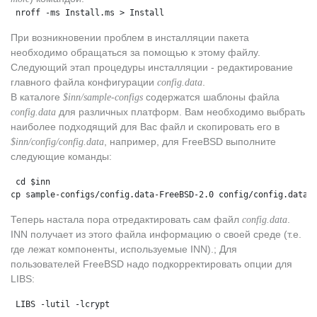
 nroff -ms Install.ms > Install
При возникновении проблем в инсталляции пакета
необходимо обращаться за помощью к этому файлу.
Следующий этап процедуры инсталляции - редактирование
главного файла конфигурации
.
сonfig.data
В каталоге
содержатся шаблоны файла
$inn/sample-configs
для различных платформ. Вам необходимо выбрать
config.data
наиболее подходящий для Вас файл и скопировать его в
, например, для FreeBSD выполните
$inn/config/config.data
следующие команды:
 cd $inn
cp sample-configs/config.data-FreeBSD-2.0 config/config.data
Теперь настала пора отредактировать сам файл
.
config.data
INN получает из этого файла информацию о своей среде (т.е.
где лежат компоненты, используемые INN).; Для
пользователей FreeBSD надо подкорректировать опции для
LIBS:
 LIBS -lutil -lcrypt