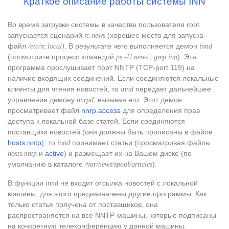
Краткое описание работы системы INN
Во время загрузки системы в качестве пользователя root
запускается сценарий
(хорошее место для запуска -
rc.news
файл
. В результате чего выполняется демон
/etc/rc.local)
innd
(посмотрите процесс командой
). Эта
ps -U news | grep inn
программа прослушивает порт NNTP (TCP-port 119) на
наличие входящих соединений. Если соединяются локальные
клиенты для чтения новостей, то
передает дальнейшее
innd
управление демону
, вызывая его. Этот демон
nnrpd
просматривает файл
nnrp.access
для определения прав
доступа к локальной базе статей. Если соединяются
поставщики новостей (они должны быть прописаны в файле
hosts.nntp
), то
принимает статьи (просматривая файлы
innd
и
active
) и размещает их на Вашем диске (по
hosts.nntp
умолчанию в каталоге
).
/var/news/spool/articles
В функции
не входит отсылка новостей с локальной
innd
машины, для этого предназначены другие программы. Как
только статья получена от поставщиков, она
распространяется на все NNTP-машины, которые подписаны
на конкретную телеконференцию у данной машины.