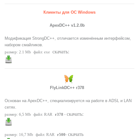
Клиенты для ОС Windows
ApexDC++ v1.2.0b
Модификация StrongDC++, отличается изменённым интерфейсом,
набором смайликов.
скачать:
размер: 2.1 Mb
файл:
exe
FlyLinkDC++ r378
Основан на ApexDC++, специализируется на работе в ADSL и LAN
сетях.
скачать:
размер: 6,5 Mb
файл:
RAR
r378
-
скачать
размер: 16,7 Mb
файл:
RAR
r500
-