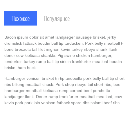
Похожее
Популярное
Bacon ipsum dolor sit amet landjaeger sausage brisket, jerky
drumstick fatback boudin ball tip turducken. Pork belly meatball t-
bone bresaola tail filet mignon kevin turkey ribeye shank flank
doner cow kielbasa shankle. Pig swine chicken hamburger,
tenderloin turkey rump ball tip sirloin frankfurter meatloaf boudin
brisket ham hock.
Hamburger venison brisket tri-tip andouille pork belly ball tip short
ribs biltong meatball chuck. Pork chop ribeye tail short ribs, beef
hamburger meatball kielbasa rump corned beef porchetta
landjaeger flank. Doner rump frankfurter meatball meatloaf, cow
kevin pork pork loin venison fatback spare ribs salami beef ribs.