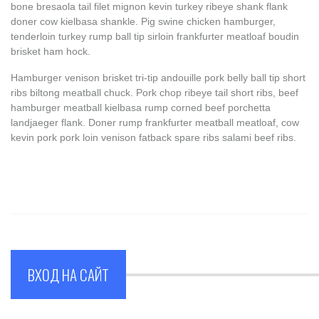
bone bresaola tail filet mignon kevin turkey ribeye shank flank
doner cow kielbasa shankle. Pig swine chicken hamburger,
tenderloin turkey rump ball tip sirloin frankfurter meatloaf boudin
brisket ham hock.
Hamburger venison brisket tri-tip andouille pork belly ball tip short
ribs biltong meatball chuck. Pork chop ribeye tail short ribs, beef
hamburger meatball kielbasa rump corned beef porchetta
landjaeger flank. Doner rump frankfurter meatball meatloaf, cow
kevin pork pork loin venison fatback spare ribs salami beef ribs.
ВХОД НА САЙТ