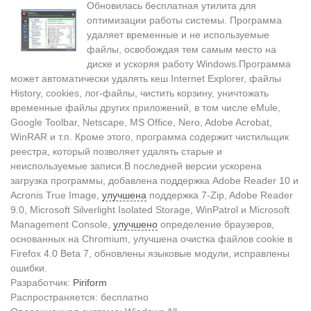
Обновилась бесплатная утилита для
оптимизации работы системы. Программа
удаляет временные и не используемые
файлы, освобождая тем самым место на
диске и ускоряя работу Windows.Программа
может автоматически удалять кеш Internet Explorer, файлы
History, cookies, лог-файлы, чистить корзину, уничтожать
временные файлы других приложений, в том числе eMule,
Google Toolbar, Netscape, MS Office, Nero, Adobe Acrobat,
WinRAR и т.п. Кроме этого, программа содержит чистильщик
реестра, который позволяет удалять старые и
неиспользуемые записи.В последней версии ускорена
загрузка программы, добавлена поддержка Adobe Reader 10 и
Acronis True Image,
улучшена
поддержка 7-Zip, Adobe Reader
9.0, Microsoft Silverlight Isolated Storage, WinPatrol и Microsoft
Management Console,
улучшено
определение браузеров,
основанных на Chromium, улучшена очистка файлов cookie в
Firefox 4.0 Beta 7, обновлены языковые модули, исправлены
ошибки.
Разработчик:
Piriform
Распространяется: бесплатно