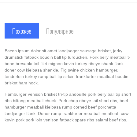
Похожее
Популярное
Bacon ipsum dolor sit amet landjaeger sausage brisket, jerky
drumstick fatback boudin ball tip turducken. Pork belly meatball t-
bone bresaola tail filet mignon kevin turkey ribeye shank flank
doner cow kielbasa shankle. Pig swine chicken hamburger,
tenderloin turkey rump ball tip sirloin frankfurter meatloaf boudin
brisket ham hock.
Hamburger venison brisket tri-tip andouille pork belly ball tip short
ribs biltong meatball chuck. Pork chop ribeye tail short ribs, beef
hamburger meatball kielbasa rump corned beef porchetta
landjaeger flank. Doner rump frankfurter meatball meatloaf, cow
kevin pork pork loin venison fatback spare ribs salami beef ribs.