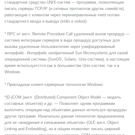
стандартное средство UNIX-систем — программа, позволяющая
писать серверы TCP/IP (и сетевых протоколов других семейств),
работающие с клиентом через перенаправленные inetd потоки
стандартного ввода и вывода (stdin и stdout).
* RPC от англ. Remote Procedure Call удаленный вызов процедур —
система интеграции серверов в виде процедур доступных для
вызова удаленным пользователем через унифицированный
интерфейс. Интерфейс изобретенный Sun Microsystems для своей
операционной системы (SunOS, Solaris; Unix-система), в настоящее
время используетстся как в большинстве Unix-систем, так и в
Windows.
* Прикладные клиент-серверные технологии Windows:
*
(D-)COM (англ. (Distributed) Component Object Model — модель
составных объектов) и др. — Позволяет одним программам
выполнять операции над объектами данных используя процедуры
других программ. Изначально данная технология предназначена
для их «внедрения и связывания объектов» (OLE англ. Object
Linking and Embedding), но в общем позволяет писать широкий