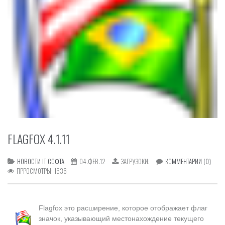
FLAGFOX 4.1.11
НОВОСТИ IT СОФТА
04.ФЕВ.12
ЗАГРУЗОКИ:
КОММЕНТАРИИ (0)
ПРРОСМОТРЫ:
1536
Flagfox
это расширение
, которое отображает
флаг
значок, указывающий
местонахождение
текущего