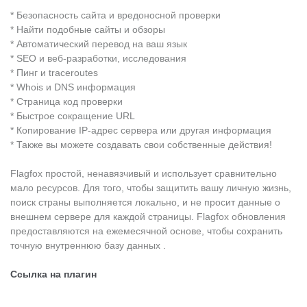
*
Безопасность
сайта
и вредоносной
проверки
*
Найти
подобные сайты
и обзоры
*
Автоматический перевод
на ваш язык
* SEO
и
веб-разработки,
исследования
*
П
инг
и
traceroutes
*
Whois
и
DNS
информация
*
Страница
код проверки
*
Быстрое
сокращение
URL
* Копирование
IP-
адрес
сервера или
другая информация
*
Также вы можете
создавать свои собственные
действия!
Flagfox
простой,
ненавязчивый
и использует
сравнительно
мало
ресурсов.
Для того, чтобы
защитить вашу
личную жизнь,
поиск страны выполняется
локально, и не
просит данные
о
внешнем сервере
для
каждой страницы
.
Flagfox
обновления
предоставляются
на ежемесячной
основе, чтобы сохранить
точную
внутреннюю базу данных
.
Ссылка на плагин