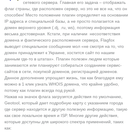
сетевого сервера.
Главная его задача – отображать
флаг страны, где расположен сервер, но это не все на, что он
способен! Место положение плагин определяет на основании
IP адреса и специальной базы, а не просто полагается на
домен верхнего уровня (.dj, .ru, ws), поэтому информация
весьма достоверная. Кстати, при наличии несоответствия
домена и фактического расположения сервера, Flagfox
выводит специальное сообщение мол «не смотря на то, что
домен принадлежит к Украине, хостится сайт по нашим
данным где-то в штатах». Плагин полезен людям которые
занимаются или планируют собираться созданием сервис-
сайтов в сети, покупкой доменов, регистрацией доменов.
Данное дополнение упрощает жизнь, так как благодаря ему
можно в 1 клик узнать WHOIS домена, что крайне удобно,
потому как плагин всегда под рукой.
Нажав
на
значок флага
загрузятся
действия по умолчанию
,
Geotool
, который дает
подробную
карту с указанием
города
где
сервер находится
и другую полезную
информацию, такую ​​
как
свое
локальное время и
ISP.
Многие
другие действия,
которые доступны для
широкого спектра применений
, таких
как: